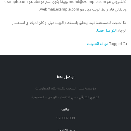
الالكتروني هو mohd@example.com وبهذا يكون اسم موقعك هو example.com
وبالتالي فان رابط الويب ميل هو webmail.example.com.
اذا احتجت للمساعدة فيما يتعلق باستخدام الويب ميل او كان لديك اي استفسار
الرجاء
التواصل معنا
.
Tagged
مواقع الانترنت
تواصل معنا
مؤسسة مسار السحب لتقنية نظم المعلومات
الدائري الشرقي - حي الازدهار - الرياض - السعودية
هاتف
920007908
بريد الكتروني