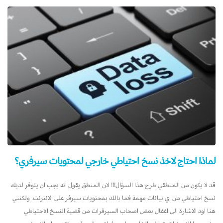
لماذا احتاج لاخذ نسخ احتياطي خارجي لمحتويات سيرفري؟
قد لا يكون من المنطقي طرح هذا السؤال!!! لان المنطق يقول انه يجب ان يتوفر لديك
نسخ احتياطي من اي بيانات مهمة فما بالك بمحتويات سيرفر على الانترنت. ولكنني
هنا اود الاشارة الى اغفال بعض اصحاب السيرفرات من قضية النسخ الاحتياطي