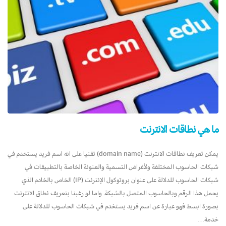
ما هي نطاقات الانترنت
يمكن تعريف نطاقات الانترنت (domain name) تقنيا على انه اسم فريد يستخدم في
شبكات الحاسوب المختلفة ولأغراض التسمية والعنونة الخاصة بالتطبيقات في
شبكات الحاسوب للدلالة على عنوان بروتوكول الإنترنت (IP) الخاص بالخادم الذي
يحمل هذا الرقم وبالحاسوب المتصل بالشبكة. واما لو رغبنا بتعريف نطاق الانترنت
بصورة ابسط فهو عبارة عن اسم فريد يستخدم في شبكات الحاسوب للدلالة على
خدمة…