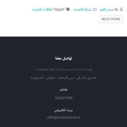
By
مسار كلاود
شبكة الانترنت
Tagged
نطاقات الانترنت
READ MORE
تواصل معنا
مؤسسة مسار السحب لتقنية نظم المعلومات
الدائري الشرقي - حي الازدهار - الرياض - السعودية
هاتف
920007908
بريد الكتروني
sales@massarcloud.sa